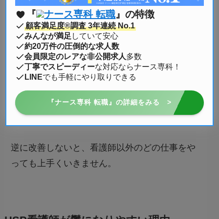
・自分に合った環境を選ぶ
『
ナース専科 転職
』の特徴
・刺激を受けないように工夫をする
顧客満足度®調査 3年連続 No.1
みんなが満足
していて安心
約20万件の圧倒的な求人数
会員限定のレアな非公開求人
多数
丁寧でスピーディー
な対応ならナース専科！
がとっても大切です。
LINE
でも手軽にやり取りできる
これらを改善していけば、楽しく仕事ができる
『ナース専科 転職』の詳細をみる >
ようになります
。
逆に改善しないと、看護師以外のどの仕事をや
っても上手くいきません。