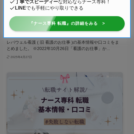
丁寧でスピーディー
な対応ならナース専科！
LINE
でも手軽にやり取りできる
レバウェル看護（旧 看護のお仕事）の基本情報・
『ナース専科 転職』の詳細をみる >
口コミ
求人数は業界トップクラスの10万件超、利用者数40万人超の
レバウェル看護 ( 旧 看護のお仕事 )の基本情報や口コミをま
とめました。 ※2022年10月26日「看護のお仕事」か...
2025年4月27日
口コミ