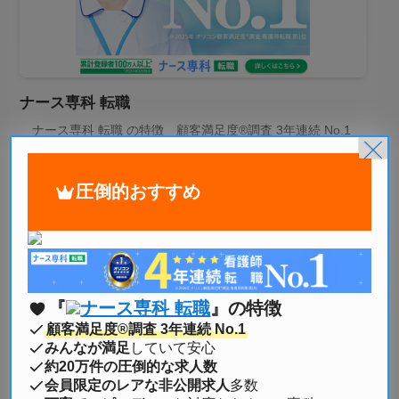
ナース専科 転職
ナース専科 転職 の特徴 顧客満足度®調査 3年連続 No.1
×
みんなが満足していて安心 約20万件の圧倒的な求人数 会
員限定のレアな非公開求人多数 丁寧でスピーディーな対...
圧倒的おすすめ
2025年3月28日
口コミ
『
ナース専科 転職
』の特徴
顧客満足度®調査 3年連続 No.1
みんなが満足
していて安心
約20万件の圧倒的な求人数
会員限定のレアな非公開求人
多数