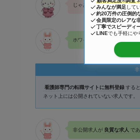
顧客満足度®調査 3年
じゃあホワイト病院はどこに
みんなが満足
して
約20万件の圧倒的
会員限定のレアな
丁寧でスピーディ
LINE
でも手軽にや
ホワイト病院＝好条件の求人
非
看護師専門の転職サイトに無料登録
する
ネット上には公開されていない求人です。
非公開求人が
良質な求人
で