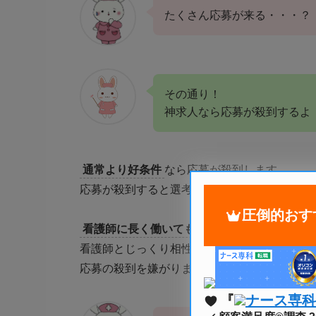
たくさん応募が来る・・・？
その通り！
神求人なら応募が殺到するよ
通常より好条件
なら
応募が殺到
します。
応募が殺到すると選考がとても大変
ですよね
圧倒的おす
看護師に長く働いてもらいたいと思っている
看護師と
じっくり相性を見極めたい
と思って
応募の殺到を嫌がります。
『
ナース専科