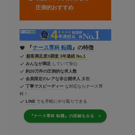
圧倒的おすすめ
『
ナース専科 転職
』の特徴
顧客満足度®調査 3年連続 No.1
みんなが満足
していて安心
約20万件の圧倒的な求人数
会員限定のレアな非公開求人
多数
丁寧でスピーディー
な対応ならナース専
科！
LINE
でも手軽にやり取りできる
『ナース専科 転職』の詳細をみる >