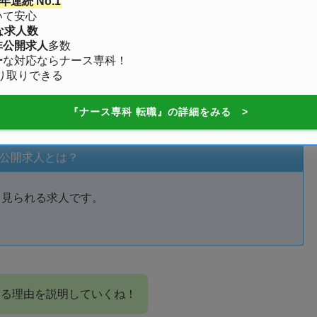
連続 No.1
求人を出すの？
いて安心
な求人数
非公開求人
多数
ー
な対応ならナース専科！
り取りできる
は圧倒的に
非公開求人
だよ！
『ナース専科 転職』の詳細をみる >
公開求人とは？
と見られる求人です。
ある理由を説明していくね！