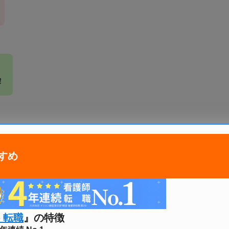
！
。
すめ
ホワイト病院
は、
いるため、
 転職
』の特徴