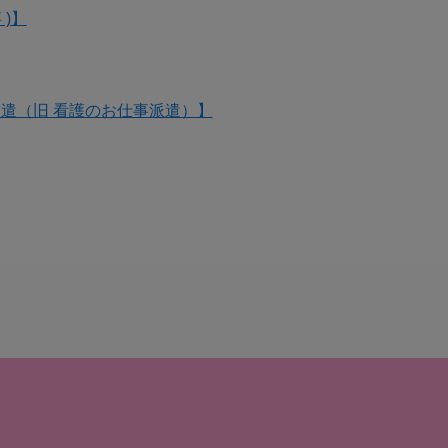
 )】
遣（旧 看護のお仕事派遣）】