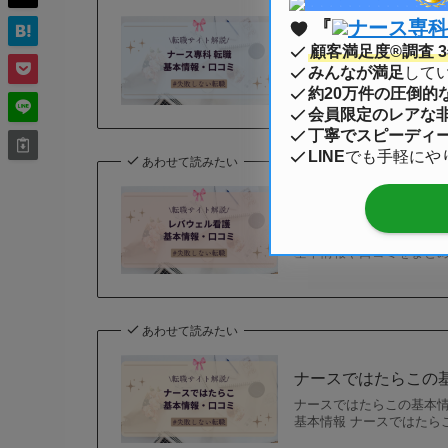
『
ナース専科
ナース専科 転職（
顧客満足度®調査 3年
年間利用者数10万人以上
みんなが満足
して
ナース人材バンク）の基本情
約20万件の圧倒的
会員限定のレアな
丁寧でスピーディ
LINE
でも手軽にや
あわせて読みたい
レバウェル看護（旧
求人数は業界トップクラスの
基本情報や口コミをまとめまし
あわせて読みたい
ナースではたらこの
ナースではたらこの基本情
基本情報 ナースではたらこの