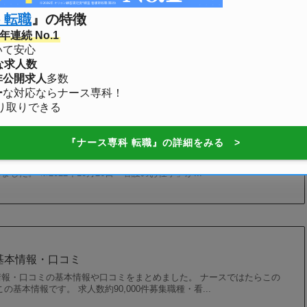
 転職
』の特徴
※旧ナース人材バンク）の基本情報・口コミ
連続 No.1
、看護師の転職実績No.1、求人数が非常に多い、ナース専科 転職（※旧
いて安心
報や口コミをまとめました。 ナース専科 転職（※...
な求人数
非公開求人
多数
ー
な対応ならナース専科！
り取りできる
『ナース専科 転職』の詳細をみる >
 看護のお仕事）の基本情報・口コミ
10万件超、利用者数40万人超のレバウェル看護 ( 旧 看護のお仕事 )の
た。 ※2022年10月26日「看護のお仕事」か...
基本情報・口コミ
報・口コミの基本情報や口コミをまとめました。 ナースではたらこの
基本情報です。 求人数約90,000件募集職種・看...