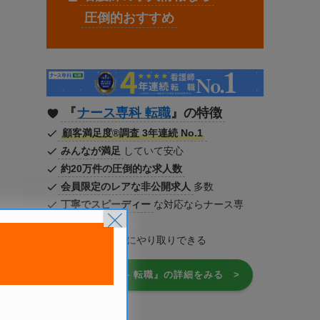
圧倒的おすすめ
『
ナース専科 転職
』の特徴
顧客満足度®調査 3年連続 No.1
みんなが満足
していて安心
約20万件の圧倒的な求人数
会員限定のレアな非公開求人
多数
丁寧でスピーディー
な対応ならナース専
×
科！
LINE
でも手軽にやり取りできる
『ナース専科 転職』の詳細をみる >