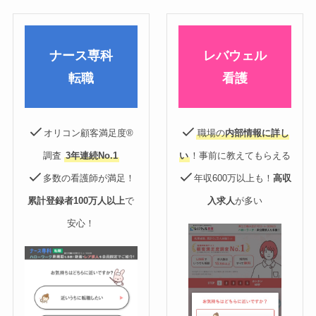
ナース専科
レバウェル
転職
看護
オリコン顧客満足度®
職場の
内部情報に詳し
調査
3年連続No.1
い
！事前に教えてもらえる
多数の看護師が満足！
年収600万以上も！
高収
累計登録者100万人以上
で
入求人
が多い
安心！