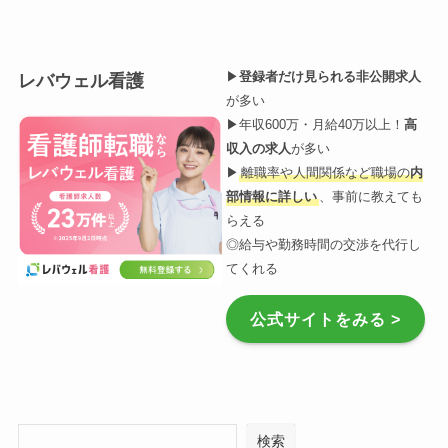
▶︎
登録者だけ見られる非公開求人
レバウェル看護
が多い
▶︎年収600万・月給40万以上！
高
収入の求人
が多い
▶︎
離職率や人間関係など職場の
内
部情報に詳しい
、事前に教えても
らえる
◎給与や勤務時間の交渉を代行し
てくれる
公式サイトをみる >
検索