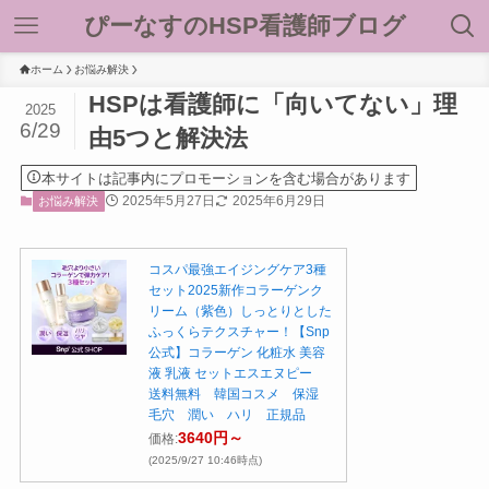
ぴーなすのHSP看護師ブログ
ホーム
お悩み解決
HSPは看護師に「向いてない」理
2025
6/29
由5つと解決法
本サイトは記事内にプロモーションを含む場合があります
2025年5月27日
2025年6月29日
お悩み解決
コスパ最強エイジングケア3種
セット2025新作コラーゲンク
リーム（紫色）しっとりとした
ふっくらテクスチャー！【Snp
公式】コラーゲン 化粧水 美容
液 乳液 セットエスエヌピー
送料無料 韓国コスメ 保湿
毛穴 潤い ハリ 正規品
3640円～
価格:
(2025/9/27 10:46時点)