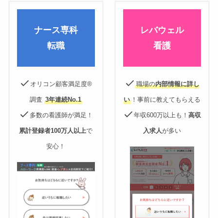
ナース専科
レバウェル
転職
看護
オリコン顧客満足度®
職場の
内部情報に詳し
調査
3年連続No.1
い
！事前に教えてもらえる
多数の看護師が満足！
年収600万以上も！
高収
累計登録者100万人以上
で
入求人
が多い
安心！