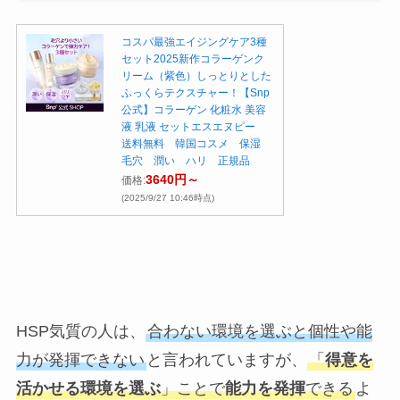
コスパ最強エイジングケア3種
セット2025新作コラーゲンク
リーム（紫色）しっとりとした
ふっくらテクスチャー！【Snp
公式】コラーゲン 化粧水 美容
液 乳液 セットエスエヌピー
送料無料 韓国コスメ 保湿
毛穴 潤い ハリ 正規品
3640円～
価格:
(2025/9/27 10:46時点)
HSP気質の人は、
合わない環境を選ぶと個性や能
力が発揮できない
と言われていますが、
「
得意を
活かせる環境を選ぶ
」ことで
能力を発揮
できる
よ